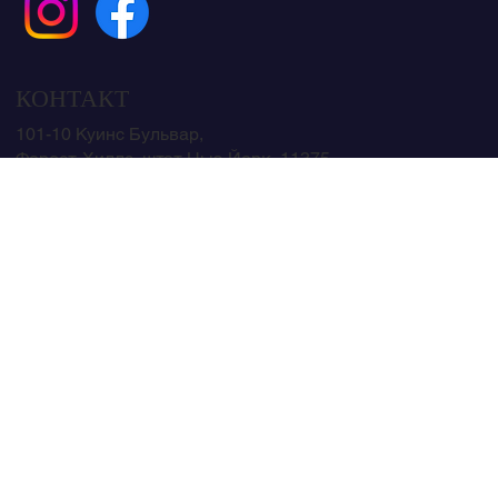
КОНТАКТ
101-10 Куинс Бульвар,
Форест-Хиллз, штат Нью-Йорк, 11375
mikihanasushipoke@gmail.com
ЧАСЫ
Вс - Чт: 12:00 - 22:00
Пятница:
часы Шаббата
Суббота:
часы Шаббата