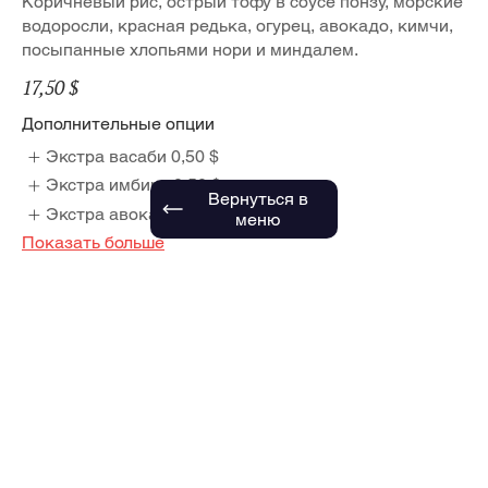
Коричневый рис, острый тофу в соусе понзу, морские
водоросли, красная редька, огурец, авокадо, кимчи,
посыпанные хлопьями нори и миндалем.
17,50 $
Дополнительные опции
Экстра васаби
0,50 $
Экстра имбирь
0,50 $
Вернуться в
Экстра авокадо
2,00 $
меню
Показать больше