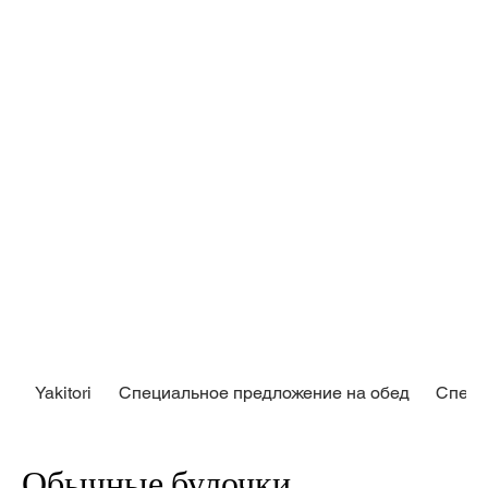
Yakitori
Специальное предложение на обед
Специ
Обычные булочки