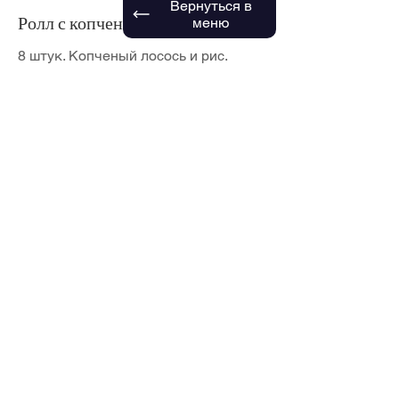
Вернуться в
Ролл с копченым лососем
меню
8 штук. Копченый лосось и рис.
9,00 $
Вальцовый тип
Ручная прокатка
1 $
Наруто Ролл
2 $
Рулон соевой бумаги
2 $
Показать больше