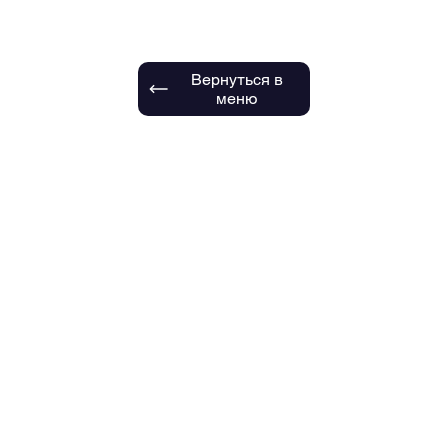
Вернуться в
меню
е на обед
Специальное предложение на ужин