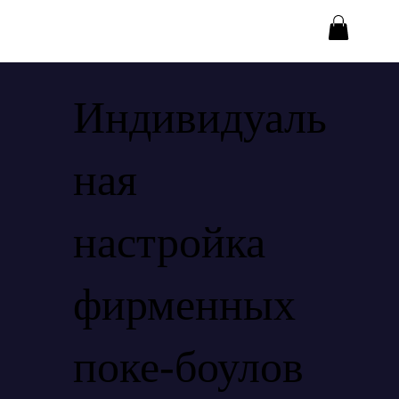
Индивидуаль
ная
настройка
фирменных
поке-боулов