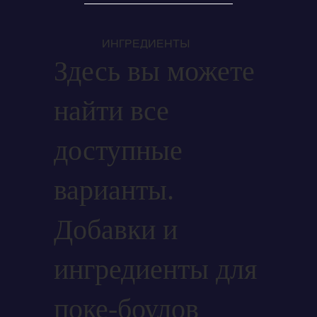
ИНГРЕДИЕНТЫ
Здесь вы можете
найти все
доступные
варианты.
Добавки и
ингредиенты для
поке-боулов