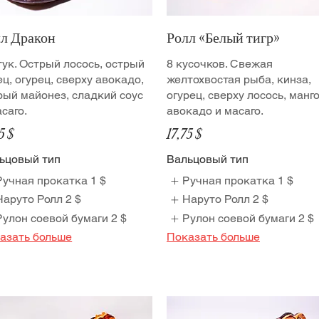
л Дракон
Ролл «Белый тигр»
тук. Острый лосось, острый
8 кусочков. Свежая
ец, огурец, сверху авокадо,
желтохвостая рыба, кинза,
рый майонез, сладкий соус
огурец, сверху лосось, манго
асаго.
авокадо и масаго.
5 $
17,75 $
ьцовый тип
Вальцовый тип
Ручная прокатка
1 $
Ручная прокатка
1 $
Наруто Ролл
2 $
Наруто Ролл
2 $
Рулон соевой бумаги
2 $
Рулон соевой бумаги
2 $
азать больше
Показать больше