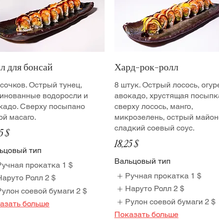
л для бонсай
Хард-рок-ролл
усочков. Острый тунец,
8 штук. Острый лосось, огур
инованные водоросли и
авокадо, хрустящая посыпк
кадо. Сверху посыпано
сверху лосось, манго,
ой масаго.
микрозелень, острый майон
сладкий соевый соус.
5 $
18,25 $
ьцовый тип
Вальцовый тип
Ручная прокатка
1 $
Ручная прокатка
1 $
Наруто Ролл
2 $
Наруто Ролл
2 $
Рулон соевой бумаги
2 $
Рулон соевой бумаги
2 $
азать больше
Показать больше