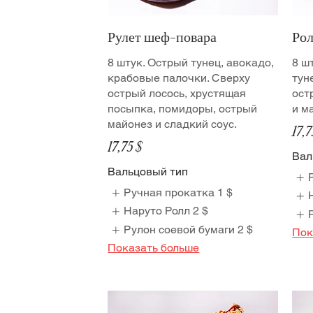
Рулет шеф-повара
Рол
8 штук. Острый тунец, авокадо,
8 ш
крабовые палочки. Сверху
тун
острый лосось, хрустящая
ост
посыпка, помидоры, острый
и м
майонез и сладкий соус.
17,7
17,75 $
Вал
Вальцовый тип
Ручная прокатка
1 $
Наруто Ролл
2 $
Рулон соевой бумаги
2 $
Пок
Показать больше