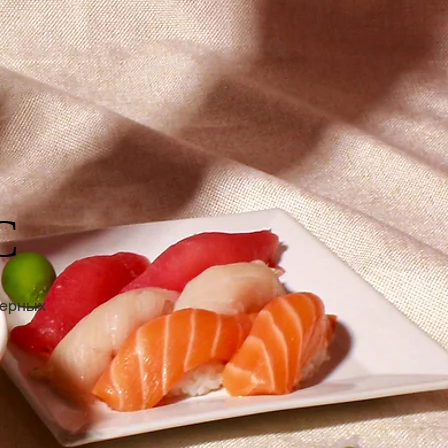
С
шерных