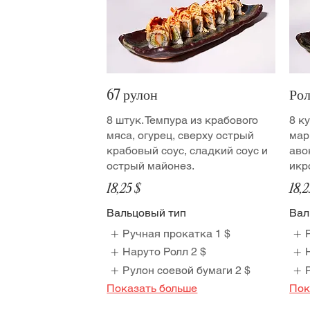
67 рулон
Рол
8 штук. Темпура из крабового
8 к
мяса, огурец, сверху острый
мар
крабовый соус, сладкий соус и
аво
острый майонез.
икр
18,25 $
18,2
Вальцовый тип
Вал
Ручная прокатка
1 $
Наруто Ролл
2 $
Рулон соевой бумаги
2 $
Показать больше
Пок