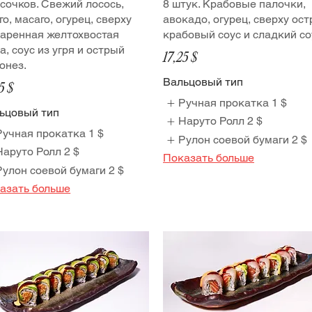
усочков. Свежий лосось,
8 штук. Крабовые палочки,
го, масаго, огурец, сверху
авокадо, огурец, сверху ос
аренная желтохвостая
крабовый соус и сладкий со
а, соус из угря и острый
17,25 $
онез.
Вальцовый тип
5 $
Ручная прокатка
1 $
ьцовый тип
Наруто Ролл
2 $
Ручная прокатка
1 $
Рулон соевой бумаги
2 $
Наруто Ролл
2 $
Показать больше
Рулон соевой бумаги
2 $
азать больше