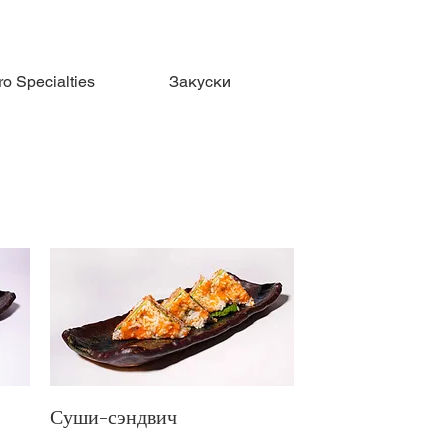
ro Specialties
Закуски
Фирменные поке-
Суши-сэндвич