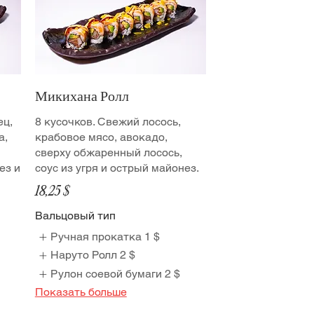
Микихана Ролл
ец,
8 кусочков. Свежий лосось,
а,
крабовое мясо, авокадо,
сверху обжаренный лосось,
ез и
соус из угря и острый майонез.
18,25 $
Вальцовый тип
Ручная прокатка
1 $
Наруто Ролл
2 $
Рулон соевой бумаги
2 $
Показать больше