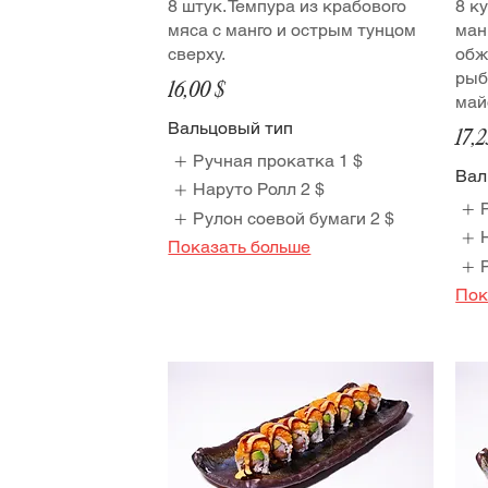
8 штук. Темпура из крабового
8 к
мяса с манго и острым тунцом
ман
сверху.
обж
рыб
16,00 $
май
Вальцовый тип
17,2
Ручная прокатка
1 $
Вал
Наруто Ролл
2 $
Рулон соевой бумаги
2 $
Показать больше
Пок