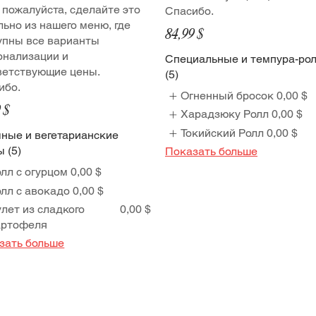
, пожалуйста, сделайте это
Спасибо.
льно из нашего меню, где
84,99 $
упны все варианты
онализации и
Специальные и темпура-ро
ветствующие цены.
(5)
ибо.
Огненный бросок
0,00 $
 $
Харадзюку Ролл
0,00 $
Токийский Ролл
0,00 $
ные и вегетарианские
 (5)
Показать больше
лл с огурцом
0,00 $
лл с авокадо
0,00 $
лет из сладкого
0,00 $
артофеля
зать больше