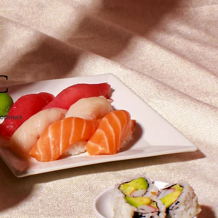
С
шерных