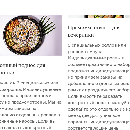
Премиум-поднос для
вечеринки
5 специальных роллов или
роллов темпура.
Индивидуальные роллы в
составе праздничного набо
ошный поднос для
подлежат индивидуализаци
еринки
не принимаем заказы на
ычных и 3 специальных или
добавление отдельных ролл
ура-ролла. Индивидуальные
рамках праздничного набор
лнения к праздничному
Если вы хотите заказать
ру не предусмотрены. Мы не
конкретный ролл, пожалуйст
имаем заказы на
сделайте это отдельно из н
вление отдельных роллов в
меню, где доступны все
дничные наборы. Если вы
варианты индивидуализаци
те заказать конкретный
соответствующие цены.