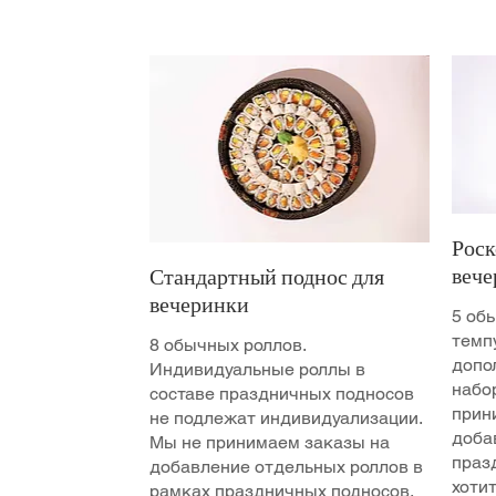
Роск
веч
Стандартный поднос для
вечеринки
5 об
темп
8 обычных роллов.
допо
Индивидуальные роллы в
набо
составе праздничных подносов
прин
не подлежат индивидуализации.
доба
Мы не принимаем заказы на
праз
добавление отдельных роллов в
хоти
рамках праздничных подносов.