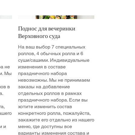
Поднос для вечеринки
Верховного суда
На ваш выбор 7 специальных
роллов, 4 обычных ролла и 6
суши/сашими. Индивидуальные
ра не
изменения в составе
и. Мы
праздничного набора
невозможны. Мы не принимаем
ов в
заказы на добавление
а.
отдельных роллов в рамках
праздничного набора. Если вы
а,
хотите изменить состав
ашего
конкретного ролла, пожалуйста,
закажите его отдельно из нашего
и и
меню, где доступны все
варианты изменения состава и