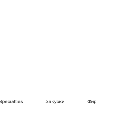
Specialties
Закуски
Фирменные поке-бо